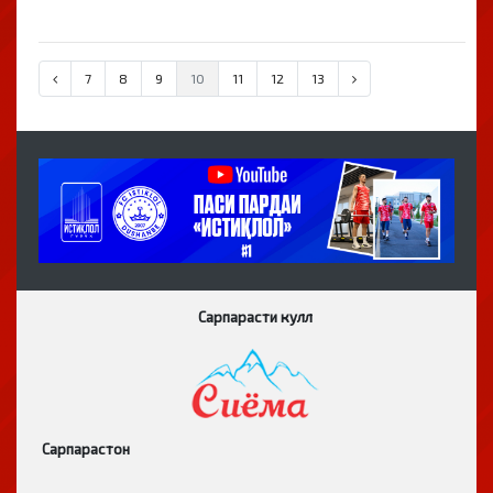
7
8
9
10
11
12
13
Сарпарасти кулл
Сарпарастон