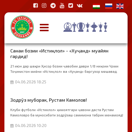
Санаи бозии «Истиқлол» - «Хуҷанд» муайян
гардид!
21 июн дар шаҳри Ҳисор бозии ҷавобии даври 1/8 ниҳоии Ҷоми
Тоҷикистон миёни «Истиқлол» ва «Хуҷанд» баргузор мешавад.
04.06.2026 18:25
Зодрӯз муборак, Рустам Камолов!
Клуби футболи «Истиклол» ҳимоятгари ҷавони даста Рустам
Камоловро ба муносибати зодрӯзаш самимона табрик менамояд!
04.06.2026 10:20