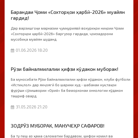
Барандаи Ҷоми «Сохторҳои ҳарбӣ-2026» муайян
гардид!
Дар варзишгоҳи марказии ҷумҳуриявӣ вохуриҳои ниҳоии Ҷоми
«Сохторҳои ҳарбӣ-2026» баргузор гардида, ҷоизадорони
мусобиқа муайян шуданд.
01.06.2026 18:20
Рӯзи байналмилалии ҳифзи кӯдакон муборак!
Ба муносибати Рӯзи байналмилалии ҳифзи кӯдакон, клуби футболи
«Истиқлол» дар якҷоягӣ бо шарики худ - шабакаи нуқтаҳои
фурӯши сӯзишвории «Ориё» ба беморхонаи онкологии кӯдакон
ташриф овард.
31.05.2026 21:20
ЗОДРӮЗ МУБОРАК, МАНУЧЕҲР САФАРОВ!
Ба ту пеш аз ҳама саломатии бардавом, шифои комил ва