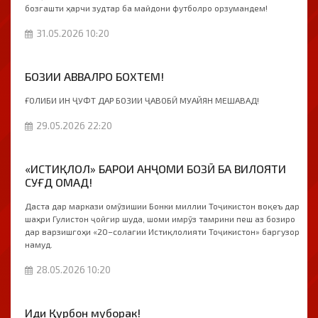
бозгашти ҳарчи зудтар ба майдони футболро орзумандем!
31.05.2026 10:20
БОЗИИ АВВАЛРО БОХТЕМ!
ҒОЛИБИ ИН ҶУФТ ДАР БОЗИИ ҶАВОБӢ МУАЙЯН МЕШАВАД!
29.05.2026 22:20
«ИСТИҚЛОЛ» БАРОИ АНҶОМИ БОЗӢ БА ВИЛОЯТИ
СУҒД ОМАД!
Даста дар маркази омӯзишии Бонки миллии Тоҷикистон воқеъ дар
шаҳри Гулистон ҷойгир шуда, шоми имрӯз тамрини пеш аз бозиро
дар варзишгоҳи «20–солагии Истиқлолияти Тоҷикистон» баргузор
намуд.
28.05.2026 10:20
Иди Қурбон муборак!