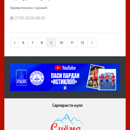
Ҳамватанони гиромӣ!
27.05.2026 08:20
6
7
8
9
10
11
12
Сарпарасти кулл