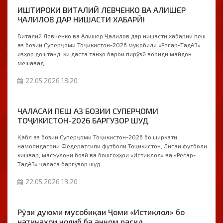
ИШТИРОКИ ВИТАЛИЙ ЛЕВЧЕНКО ВА АЛИШЕР
ҶАЛИЛОВ ДАР НИШАСТИ ХАБАРӢ!
Виталий Левченко ва Алишер Ҷалилов дар нишасти хабарии пеш
аз бозии Суперҷоми Тоҷикистон-2026 муқобили «Регар-ТадАЗ»
изҳор доштанд, ки даста танҳо барои пирӯзӣ вориди майдон
мешавад.
22.05.2026 18:20
ҶАЛАСАИ ПЕШ АЗ БОЗИИ СУПЕРҶОМИ
ТОҶИКИСТОН-2026 БАРГУЗОР ШУД
Қабл аз бозии Суперҷоми Тоҷикистон-2026 бо ширкати
намояндагони Федератсияи футболи Тоҷикистон, Лигаи футболи
кишвар, масъулони бозӣ ва бошгоҳҳои «Истиқлол» ва «Регар-
ТадАЗ» ҷаласа баргузор шуд.
22.05.2026 13:20
Рӯзи дуюми мусобиқаи Ҷоми «Истиқлол» бо
натиҷаҳои ҷолиб ба анҷом расид.