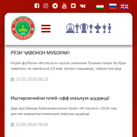
РӮЗИ ҶАВОНОН МУБОРАК!
Клуби футболи «Истиқлол» кулли сокинони Тоҷикистонро бо Рӯзи
ҷавонон, ки ҳамасола 23 май таҷлил мешавад, табрик мегӯяд.
23.05.2026 08:20
Иштирокчиёни плей-офф маълум шуданд!
Дар мусобиқаи байналмилалии Ҷоми «Истиқлол»-2026 чор
дастаи марҳилаи нимниҳоӣ маълум шуданд!
22.05.2026 19:40