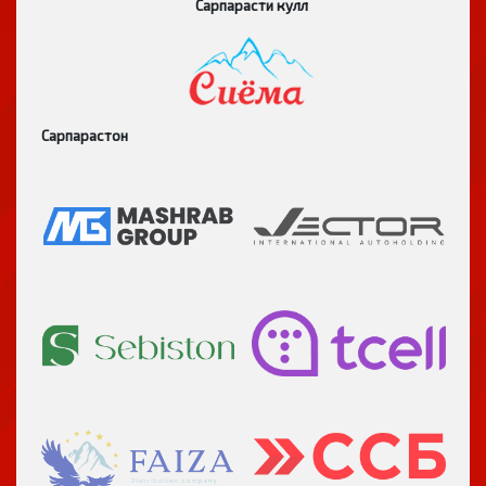
Сарпарасти кулл
Сарпарастон