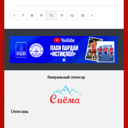
7
8
9
10
11
12
13
Генеральный спонсор
Спонсоры