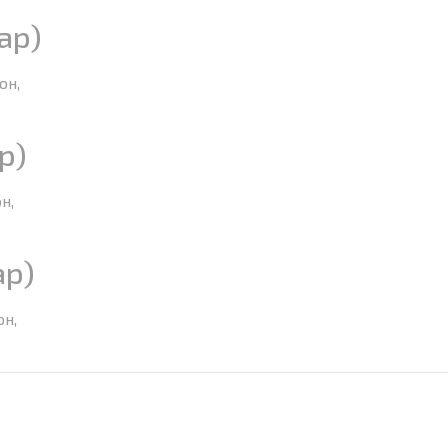
ар)
он,
р)
н,
ар)
он,