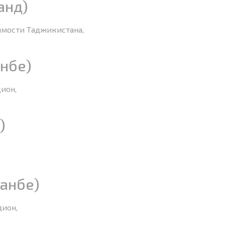
анд)
симости Таджикистана,
нбе)
дион,
)
анбе)
дион,