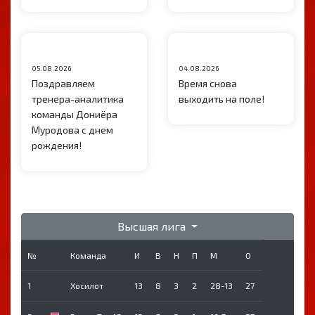
05.08.2026
04.08.2026
Поздравляем
Время снова
тренера-аналитика
выходить на поле!
команды Дониёра
Муродова с днем
рождения!
Высшая лига
№
Команда
И
В
Н
П
М
О
1
Хосилот
13
8
3
2
28-13
27