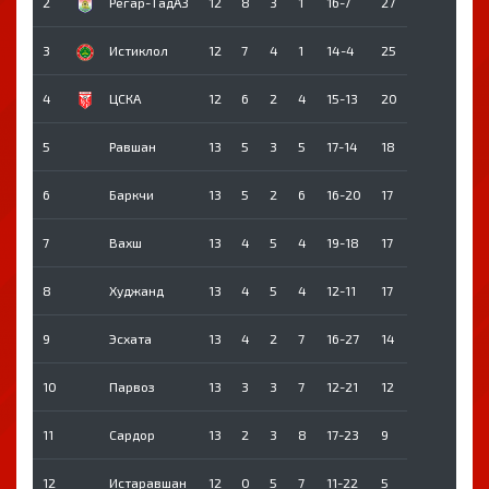
2
Регар-ТадАЗ
12
8
3
1
16-7
27
3
Истиклол
12
7
4
1
14-4
25
4
ЦСКА
12
6
2
4
15-13
20
5
Равшан
13
5
3
5
17-14
18
6
Баркчи
13
5
2
6
16-20
17
7
Вахш
13
4
5
4
19-18
17
8
Худжанд
13
4
5
4
12-11
17
9
Эсхата
13
4
2
7
16-27
14
10
Парвоз
13
3
3
7
12-21
12
11
Сардор
13
2
3
8
17-23
9
12
Истаравшан
12
0
5
7
11-22
5