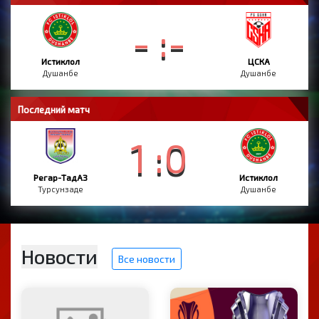
- :-
Истиклол
ЦСКА
Душанбе
Душанбе
Последний матч
1 :0
Регар-ТадАЗ
Истиклол
Турсунзаде
Душанбе
Новости
Все новости