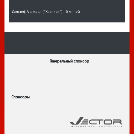
Джозеф Акомади ("Хосилот") - 6 мячей
Генеральный спонсор
Спонсоры