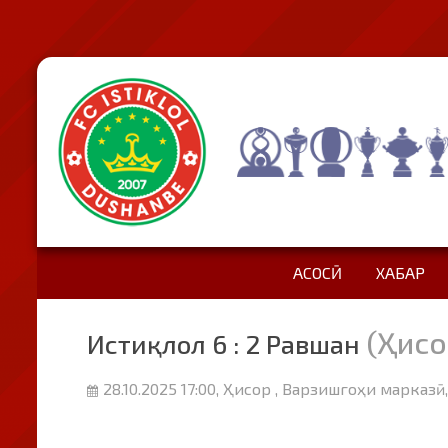
АСОСӢ
ХАБАР
(Ҳисо
Истиқлол 6 : 2 Равшан
28.10.2025 17:00, Ҳисор , Варзишгоҳи марказӣ,