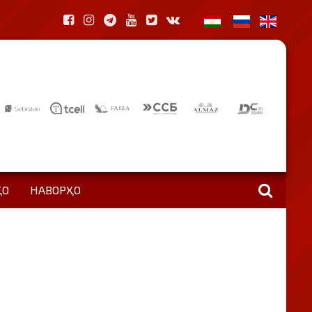
ҲО
НАВОРҲО