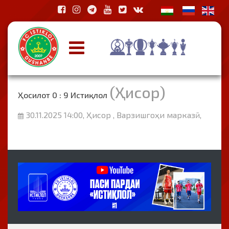
(Ҳисор)
Ҳосилот 0 : 9 Истиқлол
30.11.2025 14:00, Ҳисор , Варзишгоҳи марказӣ,