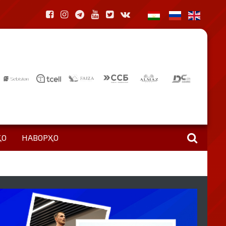
ҲО
НАВОРҲО