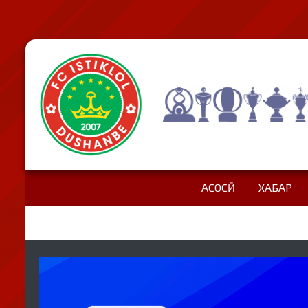
АСОСӢ
ХАБАР