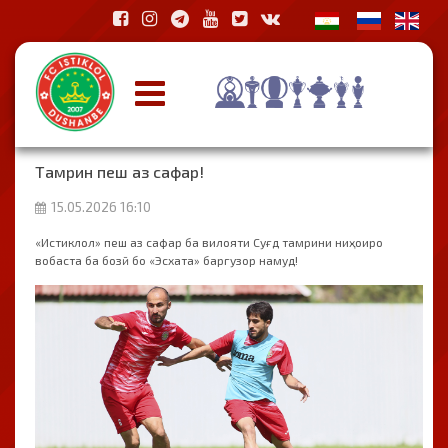
Тамрин пеш аз сафар!
15.05.2026 16:10
«Истиклол» пеш аз сафар ба вилояти Суғд тамрини ниҳоиро
вобаста ба бозӣ бо «Эсхата» баргузор намуд!