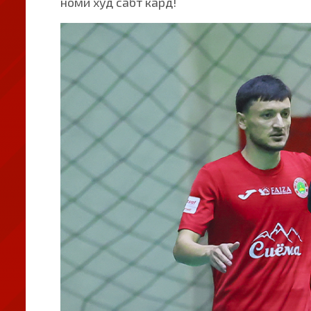
номи худ сабт кард!