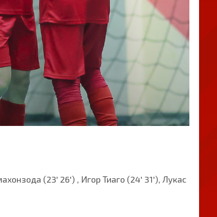
хонзода (23' 26') , Игор Тиаго (24' 31'), Лукас