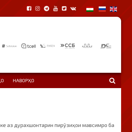
ҲО
НАВОРҲО
яке аз дурахшонтарин пирӯзиҳои мавсимро ба