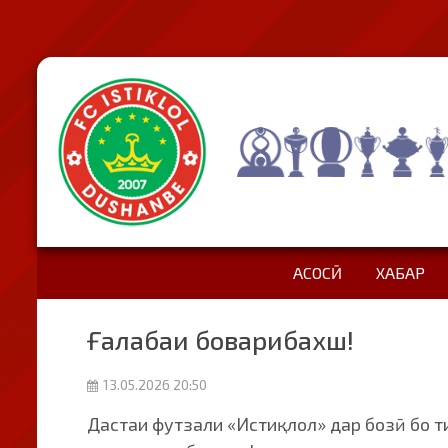
АСОСӢ
ХАБАР
Ғалабаи боварибахш!
13.05.2026 20:50
Дастаи футзали «Истиқлол» дар бозӣ бо 