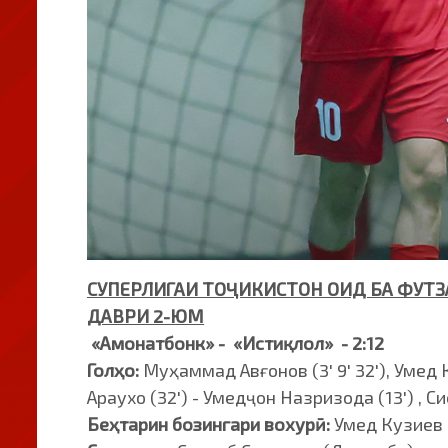
СУПЕРЛИГАИ ТОҶИКИСТОН ОИД БА ФУТЗ
ДАВРИ 2-ЮМ
«Амонатбонк» - «Истиқлол»
- 2:12
Голҳо:
Муҳаммад Авғонов (3' 9' 32'), Умед Ку
Араухо (32') - Умедҷон Назризода (13') , С
Беҳтарин бозингари вохурӣ:
Умед Кузиев 