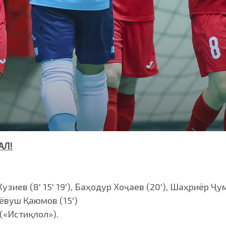
АЛ!
зиев (8' 15' 19'), Баҳодур Хоҷаев (20'), Шаҳриёр Ҷума
иёвуш Қаюмов (15')
(«Истиқлол»).