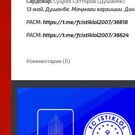
Сардовар:
Суҳроб Сатторов (Душанбе).
13 май. Душанбе. Маҷмааи варзишии Дон
РАСМ:
https://t.me/fcistiklol2007/36618
РАСМ:
https://t.me/fcistiklol2007/36624
Комментарии (0)