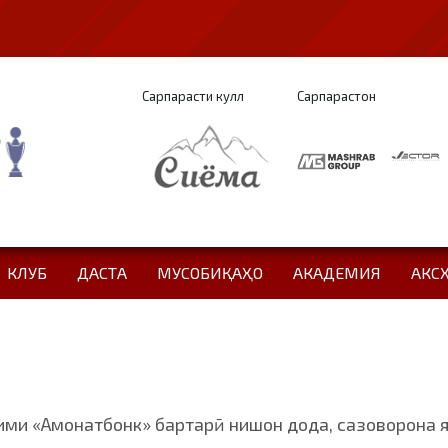
Сарпарасти кулл
Сарпарастон
КЛУБ
ДАСТА
МУСОБИҚАҲО
АКАДЕМИЯ
АКС
тими «Амонатбонк» бартарӣ нишон дода, сазоворона 