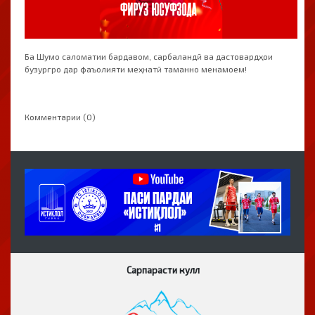
Ба Шумо саломатии бардавом, сарбаландӣ ва дастовардҳои
бузургро дар фаъолияти меҳнатӣ таманно менамоем!
Комментарии (0)
Сарпарасти кулл