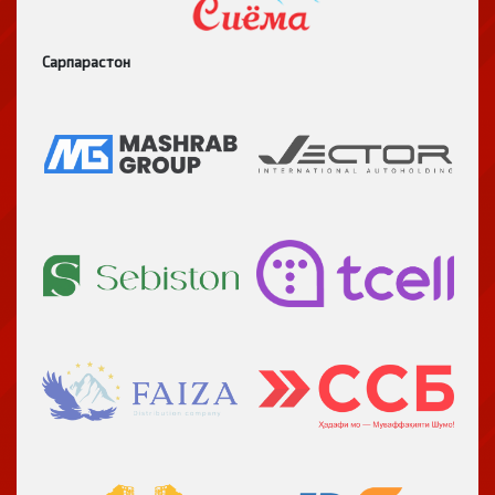
Сарпарастон