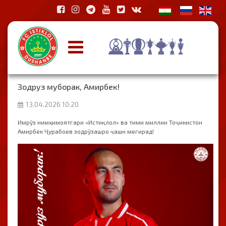
Зодруз муборак, Амирбек!
13.04.2026 10:20
Имрӯз нимҳимоятгари «Истиқлол» ва тими миллии Тоҷикистон
Амирбек Ҷурабоев зодрӯзашро ҷашн мегирад!