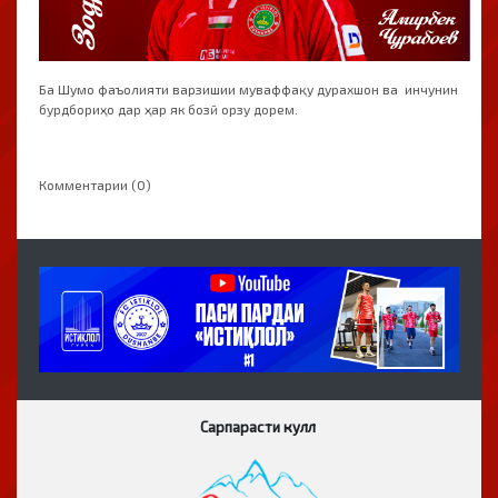
Ба Шумо фаъолияти варзишии муваффақу дурахшон ва инчунин
бурдбориҳо дар ҳар як бозӣ орзу дорем.
Комментарии (0)
Сарпарасти кулл