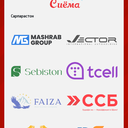
Сарпарастон