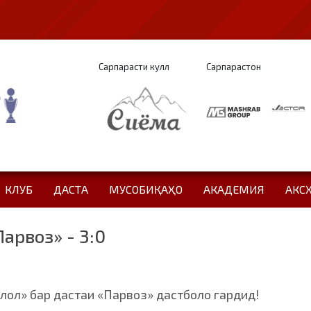
Сарпарасти кулл
Сарпарастон
КЛУБ
ДАСТА
МУСОБИҚАҲО
АКАДЕМИЯ
АКС
арвоз» - 3:0
лол» бар дастаи «Парвоз» дастболо гардид!