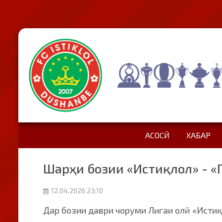
АСОСӢ
ХАБАР
Шарҳи бозии «Истиқлол» - «П
12.04.2026 23:10
Дар бозии даври чоруми Лигаи олӣ «Истиқ