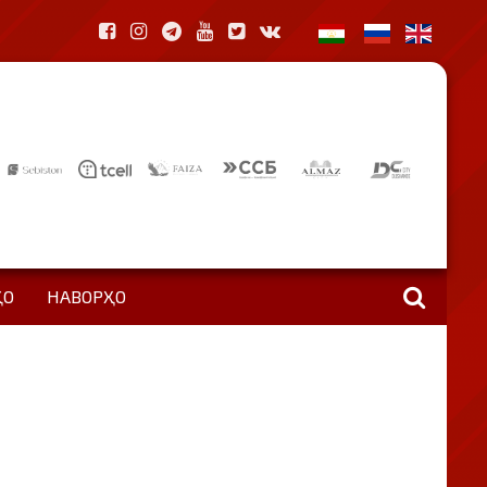
ҲО
НАВОРҲО