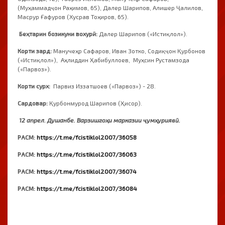
(Муҳаммадҷон Раҳимов, 65), Далер Шарипов, Алишер Ҷалилов,
Масрур Ғафуров (Хусрав Тоҳиров, 65).
Беҳтарин бозикуни вохурӣ:
Далер Шарипов («Истиқлол»).
Корти зард:
Манучеҳр Сафаров, Иван Зотко, Содиқҷон Қурбонов
(«Истиқлол»), Аҳлиддин Ҳабибуллоев, Муҳсин Рустамзода
(«Парвоз»).
Корти сурх:
Парвиз Иззатшоев («Парвоз») - 28.
Сардовар:
Қурбонмурод Шарипов (Ҳисор).
12 апрел. Душанбе. Варзишгоҳи марказии ҷумҳуриявӣ.
РАСМ:
https://t.me/fcistiklol2007/36058
РАСМ:
https://t.me/fcistiklol2007/36063
РАСМ:
https://t.me/fcistiklol2007/36074
РАСМ:
https://t.me/fcistiklol2007/36084