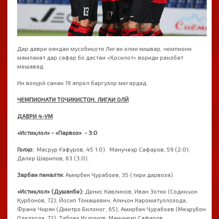
Дар даври ояндаи мусобиқоти Лигаи олии кишвар, чемпиони
мамлакат дар сафар бо дастаи «Ҳосилот» вориди рақобат
мешавад.
Ин вохурӣ санаи 19 апрел баргузор мегардад.
ЧЕМПИОНАТИ ТОҶИКИСТОН. ЛИГАИ ОЛӢ
ДАВРИ 4-УМ
«Истиқлол» - «Парвоз» - 3:0
Голҳо:
Масрур Ғафуров, 45 1:0). Манучеҳр Сафаров, 59 (2:0).
Далер Шарипов, 63 (3:0).
Зарбаи пеналти:
Амирбек Ҷурабоев, 35 (тири дарвоза).
«Истиқлол» (Душанбе):
Денис Кавлинов, Иван Зотко (Содиқҷон
Қурбонов, 72), Йосип Томашевич, Алиҷон Кароматуллозода,
Фране Чиряк (Дмитро Билоног, 65), Амирбек Ҷурабоев (Меҳрубон
Одилзода, 72), Табрез Исломов, Манучеҳр Сафаров,