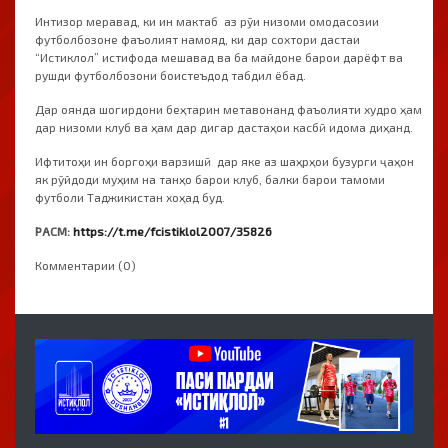
Интизор меравад, ки ин мактаб аз рӯи низоми омодасозии
футболбозоне фаъолият намояд, ки дар сохтори дастаи
“Истиклол” истифода мешавад ва ба майдоне барои дарёфт ва
рушди футболбозони боистеъдод табдил ёбад.
Дар оянда шогирдони беҳтарин метавонанд фаъолияти худро ҳам
дар низоми клуб ва ҳам дар дигар дастаҳои касбӣ идома диҳанд.
Ифтитоҳи ин боргоҳи варзишӣ дар яке аз шаҳрҳои бузурги ҷаҳон
як рӯйдоди муҳим на танҳо барои клуб, балки барои тамоми
футболи Таджикистан хоҳад буд.
РАСМ:
https://t.me/fcistiklol2007/35826
Комментарии (0)