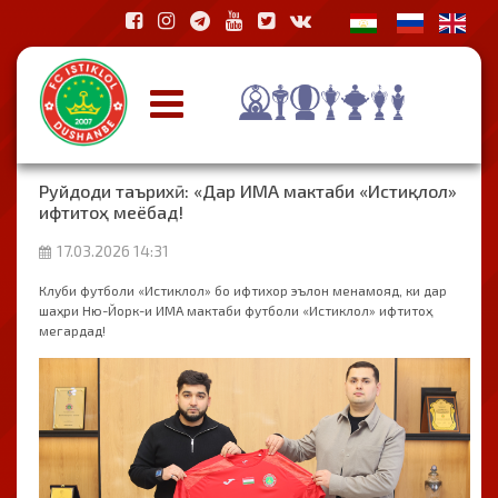
Руйдоди таърихӣ: «Дар ИМА мактаби «Истиқлол»
ифтитоҳ меёбад!
17.03.2026 14:31
Клуби футболи «Истиклол» бо ифтихор эълон менамояд, ки дар
шаҳри Ню-Йорк-и ИМА мактаби футболи «Истиклол» ифтитоҳ
мегардад!