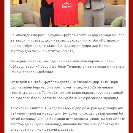
Бо мақсади маъруф намудани футболи ватанӣ дар хориҷи кишвар
ва тарбияи истеъдодҳои наврас, роҳбарияти клуби «Истиқлол»
қарор қабул кард, ки мактаби кӯдаконаи худро дар Иёлоти
Муттаҳидаи Амрико ифтитоҳ намояд.
Ин иқдом на танҳо кушодашавии як мактаби варзишӣ, балки
рӯйдоди таърихӣ барои футболи Тоҷикистон ва тамоми минтақаи
Осиёи Марказӣ мебошад.
Ифтитоҳи мактаби футболи дастаи «Истиклол» дар Нью-Йорк
дар ҷараёни баргузории чемпионати ҷаҳон-2026 ба нақша
гирифта шудааст. То имрӯз тамоми марҳилаҳои зарурии ташкилӣ
ва омодагӣ барои оғози ин лоиҳа ба анҷом расонида шудаанд.
Таъсиси ин мактаб як қадами муҳим дар роҳи рушди ҳамкориҳои
байналмилалӣ ва муаррифии футболи тоҷик дар сатҳи ҷаҳонӣ ба
ҳисоб меравад. Лоиҳа ба рушди истеъдодҳои ҷавон, ки дар Иёлоти
Муттаҳида зиндагӣ мекунанд, инчунин ба таҳкими робитаҳо бо
диаспораи тоҷикон равона шудааст.