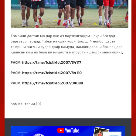
Тамрини дастаи мо дар яке аз варзишгоҳҳои шаҳри Бағдод
баргузор гардид. Тибқи нақшаи корӣ, фардо 4 ноябр, даста
тамрини расмии худро доир намуда, намояндагони бошгоҳ дар
ҷаласаи пеш аз бозӣ ва нишасти матбуотӣ иштирок менамоянд.
РАСМ:
https://t.me/fcistiklol2007/34117
РАСМ:
https://t.me/fcistiklol2007/34110
РАСМ:
https://t.me/fcistiklol2007/34098
Комментарии (0)