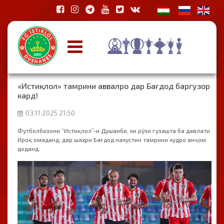
«Истиқлол» тамрини аввалро дар Бағдод баргузор
кард!
03.11.2025 21:50
Футболбозони “Истиқлол”-и Душанбе, ки рӯзи гузашта ба давлати
Ироқ омаданд, дар шаҳри Бағдод нахустин тамрини худро анҷом
доданд.