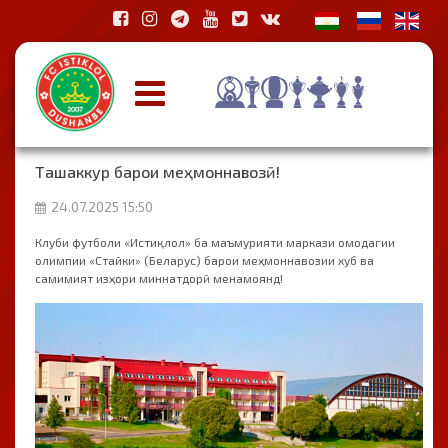
Ташаккур барои меҳмоннавозӣ!
24.07.2025 15:50
Клуби футболи «Истиқлол» ба маъмурияти маркази омодагии
олимпии «Стайки» (Беларус) барои меҳмоннавозии хуб ва
самимият изҳори миннатдорӣ менамоянд!