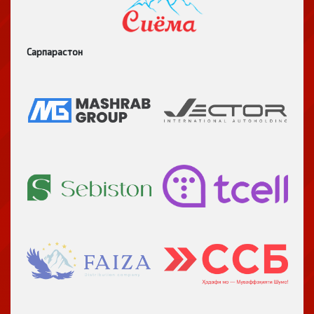
Сарпарастон