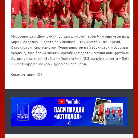
Мусобиқа дар Шинҷон-Уйғур дар шимолу ғарби Чин баргузор шуд.
Барои медалҳо 12 даста аз 7 кишвар – Тоҷикистон, Чин, Русия,
Қазоқистон, Қирғизистон, Туркманистон ва Ӯзбекистон мубориза
бурданд. Дар бозии ниҳоии мусобиқот дастаи Академияи футболи
Истиқлол аз тими «Бейтзин Гоан»-и Чин (2:2, аз рӯи пеналти – 5:6)
шикаст хӯрд ва мақоми дуюмро касб кард.
Комментарии (0)