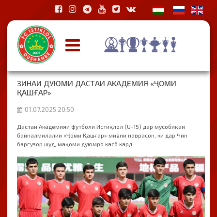
ЗИНАИ ДУЮМИ ДАСТАИ АКАДЕМИЯ «ҶОМИ
ҚАШҒАР»
01.07.2025 20:50
Дастаи Академияи футболи Истиқлол (U-15) дар мусобиқаи
байналмилалии «Ҷоми Қашғар» миёни наврасон, ки дар Чин
баргузор шуд, мақоми дуюмро касб кард.