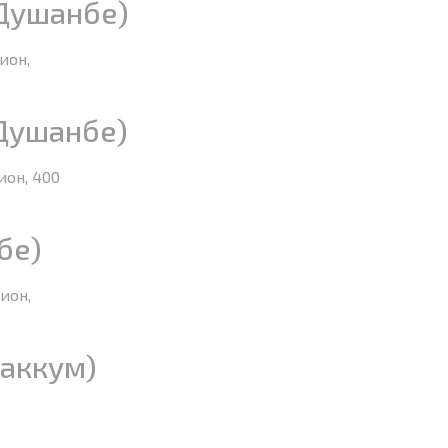
Душанбе)
ион,
Душанбе)
ион, 400
бе)
ион,
аккум)