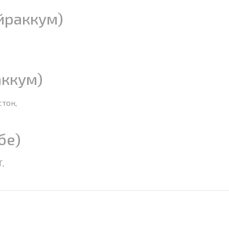
йраккум)
аккум)
стон,
бе)
Т,