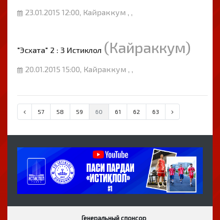
23.01.2015 12:00, Кайраккум , ,
(Кайраккум)
"Эсхата" 2 : 3 Истиклол
20.01.2015 15:00, Кайраккум , ,
57
58
59
60
61
62
63
Генеральный спонсор