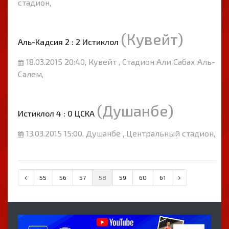
стадион,
(Кувейт)
Аль-Кадсия 2 : 2 Истиклол
18.03.2015 20:40, Кувейт , Стадион Али Сабах Аль-
Салем,
(Душанбе)
Истиклол 4 : 0 ЦСКА
13.03.2015 15:00, Душанбе , Центральный стадион,
55
56
57
58
59
60
61