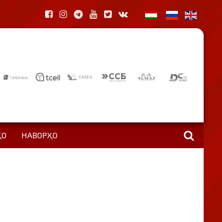
ҲО
НАВОРҲО