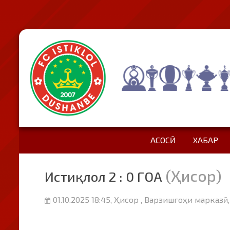
АСОСӢ
ХАБАР
(Ҳисор)
Истиқлол 2 : 0 ГОА
01.10.2025 18:45, Ҳисор , Варзишгоҳи марказӣ,