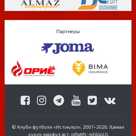
Партнеры
© Клуби футболи «Истиқлол», 2007–2026. Ҳамаи
ҳуқуқ маҳфуз аст. info@fc-istiklol.tj