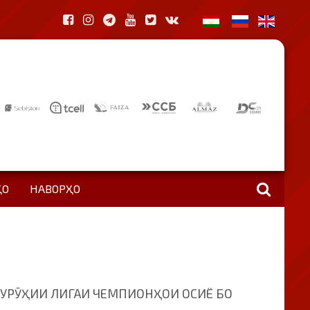
ҲО
НАВОРҲО
ГУРӮҲИИ ЛИГАИ ЧЕМПИОНҲОИ ОСИЁ БО