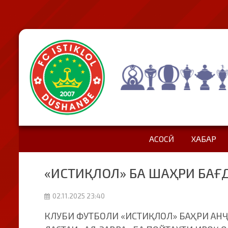
АСОСӢ
ХАБАР
«ИСТИҚЛОЛ» БА ШАҲРИ БАҒ
02.11.2025 23:40
КЛУБИ ФУТБОЛИ «ИСТИҚЛОЛ» БАҲРИ АН