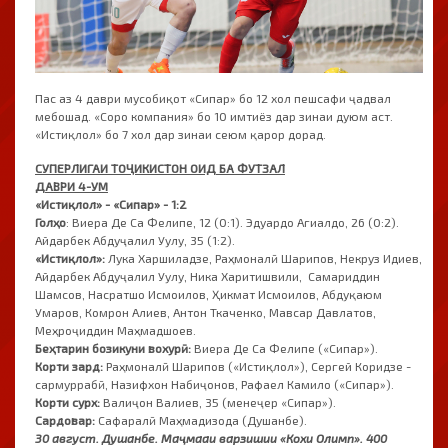
Пас аз 4 даври мусобиқот «Сипар» бо 12 хол пешсафи ҷадвал
мебошад. «Соро компания» бо 10 имтиёз дар зинаи дуюм аст.
«Истиқлол» бо 7 хол дар зинаи сеюм қарор дорад.
СУПЕРЛИГАИ ТОҶИКИСТОН ОИД БА ФУТЗАЛ
ДАВРИ 4-УМ
«Истиқлол» - «Сипар» - 1:2
Голҳо
: Виера Де Са Фелипе, 12 (0:1). Эдуардо Агиалдо, 26 (0:2).
Айдарбек Абдуҷалил Уулу, 35 (1:2).
«Истиқлол»:
Лука Харшиладзе, Раҳмоналӣ Шарипов, Некруз Идиев,
Айдарбек Абдуҷалил Уулу, Ника Харитишвили, Самариддин
Шамсов, Насратшо Исмоилов, Ҳикмат Исмоилов, Абдуқаюм
Умаров, Комрон Алиев, Антон Ткаченко, Мавсар Давлатов,
Меҳроҷиддин Маҳмадшоев.
Беҳтарин бозикуни вохурӣ:
Виера Де Са Фелипе («Сипар»).
Корти зард:
Раҳмоналӣ Шарипов («Истиқлол»), Сергей Коридзе -
сармуррабӣ, Назифхон Набиҷонов, Рафаел Камило («Сипар»).
Корти сурх:
Валиҷон Валиев, 35 (менеҷер «Сипар»).
Сардовар:
Сафаралӣ Маҳмадизода (Душанбе).
30 август. Душанбе. Маҷмааи варзишии «Кохи Олимп». 400