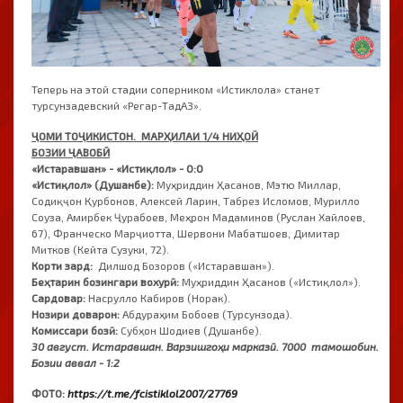
Теперь на этой стадии соперником «Истиклола» станет
турсунзадевский «Регар-ТадАЗ».
ҶОМИ ТОҶИКИСТОН. МАРҲИЛАИ 1/4 НИҲОӢ
БОЗИИ ҶАВОБӢ
«Истаравшан» - «Истиқлол» - 0:0
«Истиқлол» (Душанбе):
Муҳриддин Ҳасанов, Мэтю Миллар,
Содиқҷон Қурбонов, Алексей Ларин, Табрез Исломов, Мурилло
Соуза, Амирбек Ҷурабоев, Меҳрон Мадаминов (Руслан Хайлоев,
67), Франческо Марҷиотта, Шервони Мабатшоев, Димитар
Митков (Кейта Сузуки, 72).
Корти зард:
Дилшод Бозоров («Истаравшан»).
Беҳтарин бозингари вохурӣ:
Муҳриддин Ҳасанов («Истиқлол»).
Сардовар:
Насрулло Кабиров (Норак).
Нозири доварон:
Абдураҳим Бобоев (Турсунзода).
Комиссари бозӣ:
Субҳон Шодиев (Душанбе).
30 август. Истаравшан. Варзишгоҳи марказӣ. 7000 тамошобин.
Бозии аввал - 1:2
ФОТО:
https://t.me/fcistiklol2007/27769